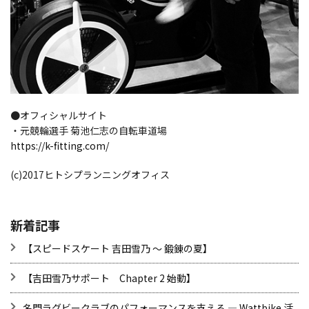
●オフィシャルサイト
・元競輪選手 菊池仁志の自転車道場
https://k-fitting.com/
(c)2017ヒトシプランニングオフィス
新着記事
【スピードスケート 吉田雪乃 ～ 鍛錬の夏】
【吉田雪乃サポート Chapter 2 始動】
名門ラグビークラブのパフォーマンスを支える ― Wattbike 活