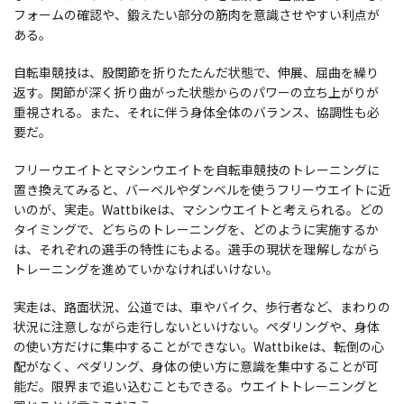
フォームの確認や、鍛えたい部分の筋肉を意識させやすい利点が
ある。
自転車競技は、股関節を折りたたんだ状態で、伸展、屈曲を繰り
返す。関節が深く折り曲がった状態からのパワーの立ち上がりが
重視される。また、それに伴う身体全体のバランス、協調性も必
要だ。
フリーウエイトとマシンウエイトを自転車競技のトレーニングに
置き換えてみると、バーベルやダンベルを使うフリーウエイトに近
いのが、実走。Wattbikeは、マシンウエイトと考えられる。どの
タイミングで、どちらのトレーニングを、どのように実施するか
は、それぞれの選手の特性にもよる。選手の現状を理解しながら
トレーニングを進めていかなければいけない。
実走は、路面状況、公道では、車やバイク、歩行者など、まわりの
状況に注意しながら走行しないといけない。ペダリングや、身体
の使い方だけに集中することができない。Wattbikeは、転倒の心
配がなく、ペダリング、身体の使い方に意識を集中することが可
能だ。限界まで追い込むこともできる。ウエイトトレーニングと