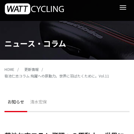
Toggle
navigat
ニュース・コラム
HOME
更新情報
菊池仁志コラム 飛躍への原動力。世界に羽ばたくために。Vol.11
お知らせ
清水宏保