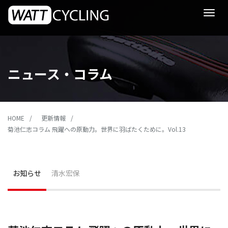
Toggle
navigat
ニュース・コラム
HOME
更新情報
菊池仁志コラム 飛躍への原動力。世界に羽ばたくために。Vol.13
お知らせ
清水宏保