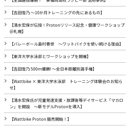
【全国選抜優勝！ 東福岡高校ラグビー部 活用事例】
【吉田雪乃 ～10か月トレーニングの先にあるもの】
【清水宏保が伝授！Protonリリース記念・健康ワークショップ
＠札幌】
【バレーボール島村春世 ～ワットバイクを使い続ける理由】
【東洋大学水泳部とワークショップを開催】
【吉田雪乃 500m優勝! ～全日本距離別選手権】
【Wattbike × 東洋大学水泳部 トレーニング体験会のお知ら
せ】
【清水宏保氏が児童発達支援・放課後等デイサービス「マカロ
ン」を開設 ～新モデルProtonを導入】
​【Wattbike Proton 販売開始！】