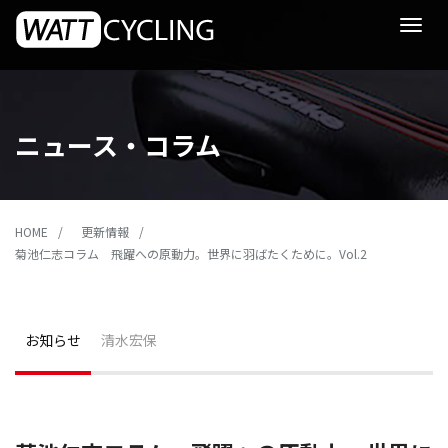
Toggle
navigat
ニュース・コラム
HOME
更新情報
菊池仁志コラム 飛躍への原動力。世界に羽ばたくために。Vol.2
お知らせ
清水宏保