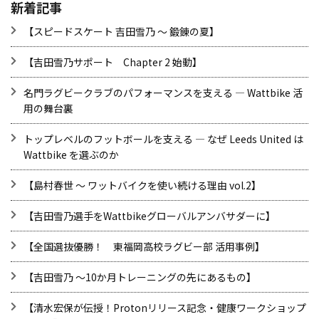
新着記事
【スピードスケート 吉田雪乃 ～ 鍛錬の夏】
【吉田雪乃サポート Chapter 2 始動】
名門ラグビークラブのパフォーマンスを支える ― Wattbike 活
用の舞台裏
トップレベルのフットボールを支える ― なぜ Leeds United は
Wattbike を選ぶのか
【島村春世 ～ ワットバイクを使い続ける理由 vol.2】
【吉田雪乃選手をWattbikeグローバルアンバサダーに】
【全国選抜優勝！ 東福岡高校ラグビー部 活用事例】
【吉田雪乃 ～10か月トレーニングの先にあるもの】
【清水宏保が伝授！Protonリリース記念・健康ワークショップ