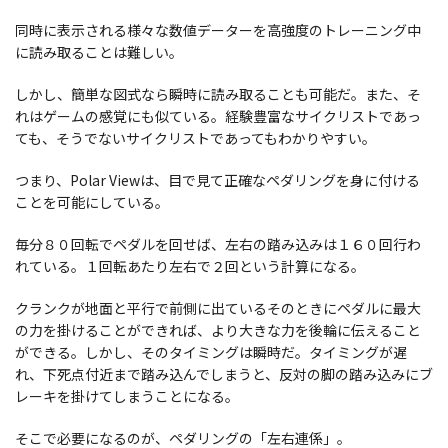
同時に表示される様々な数値データーを高強度のトレーニング中
に読み取ることは難しい。
しかし、簡単な図式なら瞬時に読み取ることも可能だ。また、そ
れはゲームの感覚にも似ている。経験豊富なサイクリストであっ
ても、そうでないサイクリストであってもわかりやすい。
つまり、Polar Viewは、目で見て正確なペダリングを身に付ける
ことを可能にしている。
毎分８０回転でペダルを回せば、左右の踏み込みは１６０回行わ
れている。１回転あたり左右で２回という計算になる。
クランクが地面と平行で前側に出ているそのときにペダルに最大
の力を掛けることができれば、より大きな力を後輪に伝えること
ができる。しかし、そのタイミングは瞬時だ。タイミングが遅
れ、下死点付近まで踏み込んでしまうと、反対の脚の踏み込みにブ
レーキを掛けてしまうことになる。
そこで必要になるのが、ペダリングの「左右連係」。